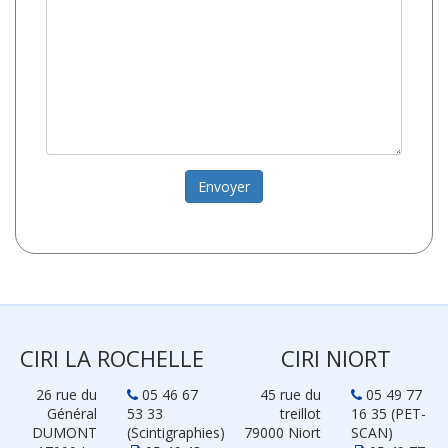
CIRI LA ROCHELLE
CIRI NIORT
26 rue du
05 46 67
45 rue du
05 49 77
Général
53 33
treillot
16 35 (PET-
DUMONT
(Scintigraphies)
79000 Niort
SCAN)