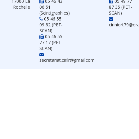
17000 La
05 46 43
05 49 77
Rochelle
06 51
87 35 (PET-
(Scintigraphies)
SCAN)
05 46 55
09 82 (PET-
ciriniort79@or
SCAN)
05 46 55
77 17 (PET-
SCAN)
secretariat.cirilr@gmail.com