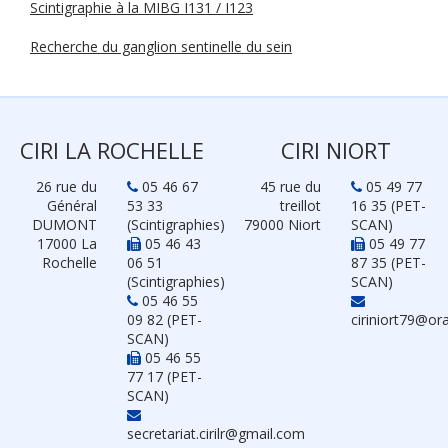
Scintigraphie à la MIBG I131 / I123
Recherche du ganglion sentinelle du sein
CIRI LA ROCHELLE
CIRI NIORT
26 rue du
05 46 67
45 rue du
05 49 77
Général
53 33
treillot
16 35 (PET-
DUMONT
(Scintigraphies)
79000 Niort
SCAN)
17000 La
05 46 43
05 49 77
Rochelle
06 51
87 35 (PET-
(Scintigraphies)
SCAN)
05 46 55
09 82 (PET-
ciriniort79@or
SCAN)
05 46 55
77 17 (PET-
SCAN)
secretariat.cirilr@gmail.com